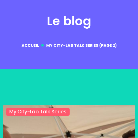
Le blog
ACCUEIL
MY CITY-LAB TALK SERIES
(PAGE 2)
My City-Lab Talk Series