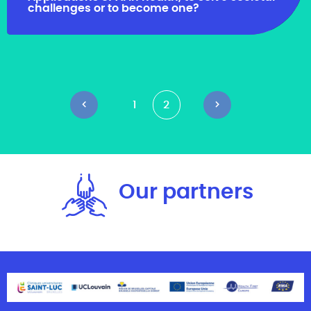
challenges or to become one?
Page
1
Page
2
Navigation
%TEXT%
%TEXT%
%TEXT%
des
articles
Our partners