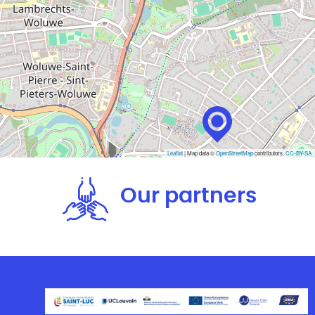
Leaflet
| Map data ©
OpenStreetMap
contributors,
CC-BY-SA
Our partners