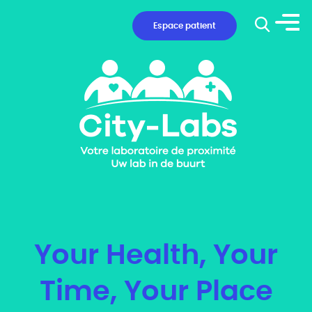
Aller au texte
Aller au menu
picto
Espace patient
Skip
M
to
m
conten
Votre laboratoire de proximité
Your Health, Your
Time, Your Place